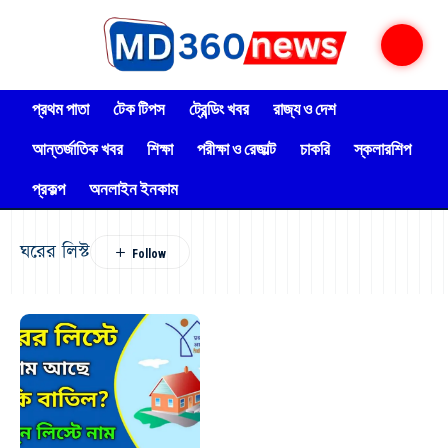
প্রথম পাতা
টেক টিপস
ট্রেন্ডিং খবর
রাজ্য ও দেশ
আন্তর্জাতিক খবর
শিক্ষা
পরীক্ষা ও রেজাল্ট
চাকরি
স্কলারশিপ
প্রকল্প
অনলাইন ইনকাম
ঘরের লিস্ট