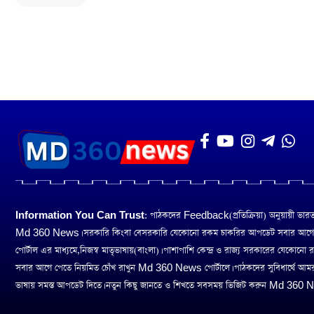
Information You Can Trust:
পাঠকদের Feedback(প্রতিক্রিয়া) অনুয়ায়ী ভারত তথ
Md 360 News। সরকারি কিংবা বেসরকারি যেকোনো রকম চাকরির আপডেট সবার আগ
পোর্টাল এর মাধ্যমে,নিজস্ব মাতৃভাষায়(বাংলা)। পাশাপাশি কেন্দ্র ও রাজ্য সরকারের যেকোনো
সবার আগে পেতে নিয়মিত চোঁখ রাখুন Md 360 News পোর্টালে। পাঠকদের সুবিধার্থে আম
ভাষায় সমস্ত আপডেট দিতে। নতুন কিছু জানতে ও শিখতে সবসময় ভিজিট করুন Md 360 Ne