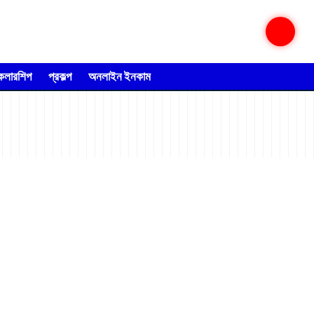
্কলারশিপ
প্রকল্প
অনলাইন ইনকাম