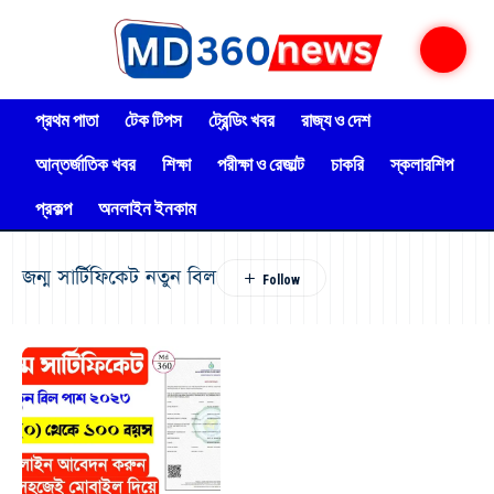
প্রথম পাতা
টেক টিপস
ট্রেন্ডিং খবর
রাজ্য ও দেশ
আন্তর্জাতিক খবর
শিক্ষা
পরীক্ষা ও রেজাল্ট
চাকরি
স্কলারশিপ
প্রকল্প
অনলাইন ইনকাম
জন্ম সার্টিফিকেট নতুন বিল