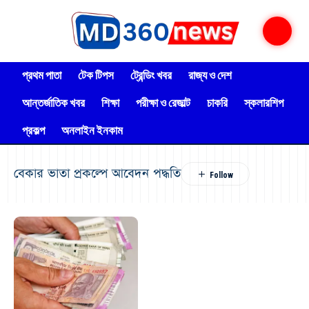
প্রথম পাতা
টেক টিপস
ট্রেন্ডিং খবর
রাজ্য ও দেশ
আন্তর্জাতিক খবর
শিক্ষা
পরীক্ষা ও রেজাল্ট
চাকরি
স্কলারশিপ
প্রকল্প
অনলাইন ইনকাম
বেকার ভাতা প্রকল্পে আবেদন পদ্ধতি