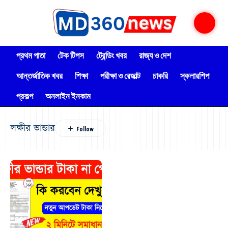
প্রথম পাতা
টেক টিপস
ট্রেন্ডিং খবর
রাজ্য ও দেশ
আন্তর্জাতিক খবর
শিক্ষা
পরীক্ষা ও রেজাল্ট
চাকরি
স্কলারশিপ
প্রকল্প
অনলাইন ইনকাম
লক্ষীর ভান্ডার