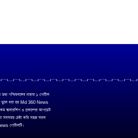
া পশ্চিমবঙ্গের নাম্বার ১ পোর্টাল
ে তুলে ধরা হয় Md 360 News
 রকম স্কলারশিপ ও প্রকল্পের আপডেট
রা সবসময় চেষ্টা করি সহজ সরল
ws পোর্টালটি।