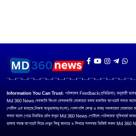
Information You Can Trust:
পাঠকদের Feedback(প্রতিক্রিয়া) অনুয়ায়ী ভারত তথ
Md 360 News। সরকারি কিংবা বেসরকারি যেকোনো রকম চাকরির আপডেট সবার আগ
পোর্টাল এর মাধ্যমে,নিজস্ব মাতৃভাষায়(বাংলা)। পাশাপাশি কেন্দ্র ও রাজ্য সরকারের যেকোনো
সবার আগে পেতে নিয়মিত চোঁখ রাখুন Md 360 News পোর্টালে। পাঠকদের সুবিধার্থে আম
ভাষায় সমস্ত আপডেট দিতে। নতুন কিছু জানতে ও শিখতে সবসময় ভিজিট করুন Md 360 Ne