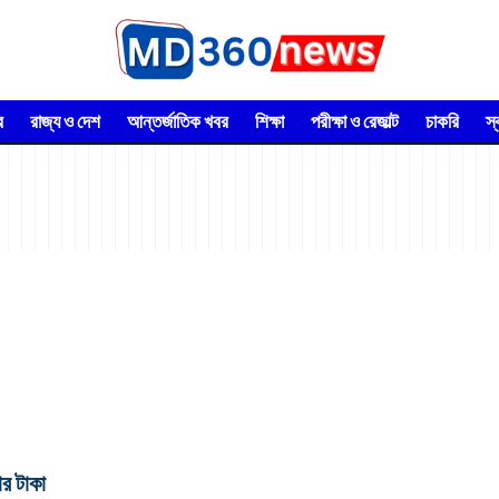
র
রাজ্য ও দেশ
আন্তর্জাতিক খবর
শিক্ষা
পরীক্ষা ও রেজাল্ট
চাকরি
স
র টাকা