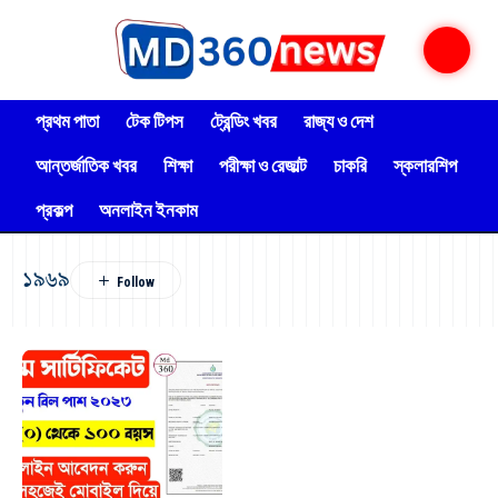
প্রথম পাতা
টেক টিপস
ট্রেন্ডিং খবর
রাজ্য ও দেশ
আন্তর্জাতিক খবর
শিক্ষা
পরীক্ষা ও রেজাল্ট
চাকরি
স্কলারশিপ
প্রকল্প
অনলাইন ইনকাম
১৯৬৯