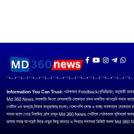
Information You Can Trust:
পাঠকদের Feedback(প্রতিক্রিয়া) অনুয়ায়ী ভারত তথ
Md 360 News। সরকারি কিংবা বেসরকারি যেকোনো রকম চাকরির আপডেট সবার আগ
পোর্টাল এর মাধ্যমে,নিজস্ব মাতৃভাষায়(বাংলা)। পাশাপাশি কেন্দ্র ও রাজ্য সরকারের যেকোনো
সবার আগে পেতে নিয়মিত চোঁখ রাখুন Md 360 News পোর্টালে। পাঠকদের সুবিধার্থে আম
ভাষায় সমস্ত আপডেট দিতে। নতুন কিছু জানতে ও শিখতে সবসময় ভিজিট করুন Md 360 Ne