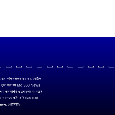
া পশ্চিমবঙ্গের নাম্বার ১ পোর্টাল
ে তুলে ধরা হয় Md 360 News
 রকম স্কলারশিপ ও প্রকল্পের আপডেট
রা সবসময় চেষ্টা করি সহজ সরল
ws পোর্টালটি।