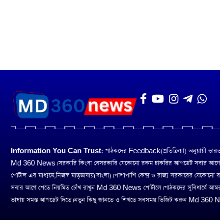
Information You Can Trust:
পাঠকদের Feedback(প্রতিক্রিয়া) অনুয়ায়ী ভারত তথ
Md 360 News। সরকারি কিংবা বেসরকারি যেকোনো রকম চাকরির আপডেট সবার আগ
পোর্টাল এর মাধ্যমে,নিজস্ব মাতৃভাষায়(বাংলা)। পাশাপাশি কেন্দ্র ও রাজ্য সরকারের যেকোনো
সবার আগে পেতে নিয়মিত চোঁখ রাখুন Md 360 News পোর্টালে। পাঠকদের সুবিধার্থে আম
ভাষায় সমস্ত আপডেট দিতে। নতুন কিছু জানতে ও শিখতে সবসময় ভিজিট করুন Md 360 Ne