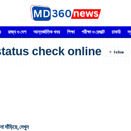
র
রাজ্য ও দেশ
আন্তর্জাতিক খবর
শিক্ষা
পরীক্ষা ও রেজাল্ট
চাকরি
স
tatus check online
া দাঁড়িয়ে,দেখুন