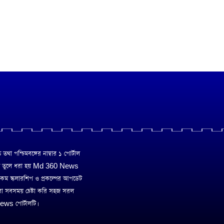
া পশ্চিমবঙ্গের নাম্বার ১ পোর্টাল
ে তুলে ধরা হয় Md 360 News
 রকম স্কলারশিপ ও প্রকল্পের আপডেট
রা সবসময় চেষ্টা করি সহজ সরল
ws পোর্টালটি।