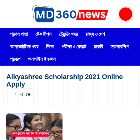
প্রথম পাতা
টেক টিপস
ট্রেন্ডিং খবর
রাজ্য ও দেশ
আন্তর্জাতিক খবর
শিক্ষা
পরীক্ষা ও রেজাল্ট
চাকরি
স্কলারশিপ
প্রকল্প
অনলাইন ইনকাম
Aikyashree Scholarship 2021 Online
Apply