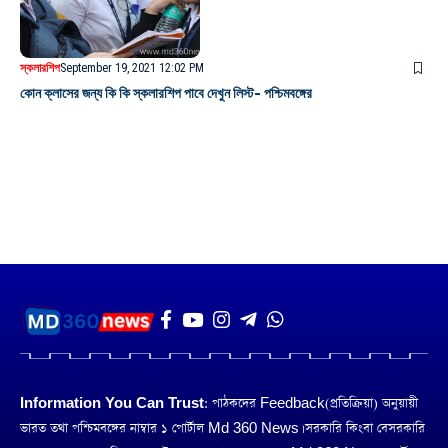
স্কলারশিপ
September 19, 2021 12:02 PM
কোন ক্লাসের জন্য কি কি স্কলারশিপ পাবে দেখুন লিস্ট- পশ্চিমবঙ্গের
Information You Can Trust:
পাঠকদের Feedback(প্রতিক্রিয়া) অনুয়ায়ী
ভারত তথা পশ্চিমবঙ্গের নাম্বার ১ পোর্টাল Md 360 News। সরকারি কিংবা বেসরকারি