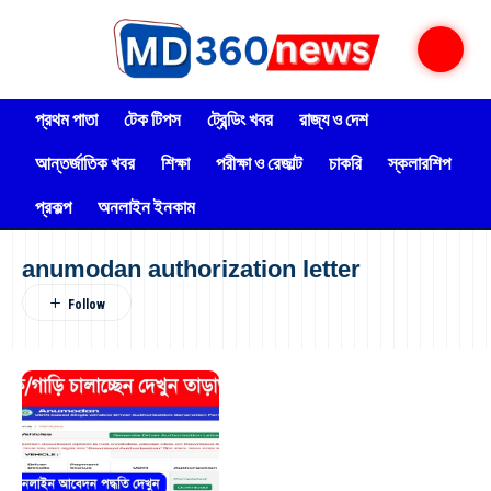
প্রথম পাতা
টেক টিপস
ট্রেন্ডিং খবর
রাজ্য ও দেশ
আন্তর্জাতিক খবর
শিক্ষা
পরীক্ষা ও রেজাল্ট
চাকরি
স্কলারশিপ
প্রকল্প
অনলাইন ইনকাম
anumodan authorization letter