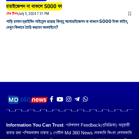
টেক টিপস
July 5, 2024 7:31 PM
গাড়ি চালান ড্রাইভিং লাইসেন্স রয়েছে কিন্তু অথোরাইজেশন না থাকলে 5000 টাকা ফাইন,
দেখুন কিভাবে তৈরি করবেন অনলাইনে?
Information You Can Trust:
পাঠকদের Feedback(প্রতিক্রিয়া) অনুয়ায়ী
ভারত তথা পশ্চিমবঙ্গের নাম্বার ১ পোর্টাল Md 360 News। সরকারি কিংবা বেসরকারি