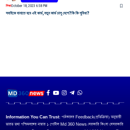
শিক্ষা
October 18, 2023 6:58 PM
সবাইকে বানাতে হবে এই কার্ড,নতুন কার্ড চালু দেশে?কি কি সুবিধা?
Information You Can Trust:
পাঠকদের Feedback(প্রতিক্রিয়া) অনুয়ায়ী
ভারত তথা পশ্চিমবঙ্গের নাম্বার ১ পোর্টাল Md 360 News। সরকারি কিংবা বেসরকারি