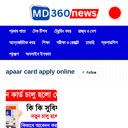
প্রথম পাতা
টেক টিপস
ট্রেন্ডিং খবর
রাজ্য ও দেশ
আন্তর্জাতিক খবর
শিক্ষা
পরীক্ষা ও রেজাল্ট
চাকরি
স্কলারশিপ
প্রকল্প
অনলাইন ইনকাম
apaar card apply online