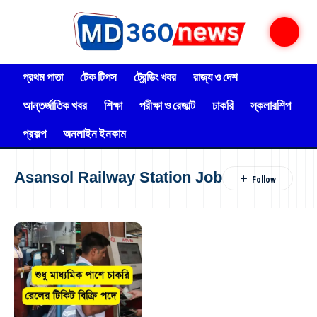
প্রথম পাতা
টেক টিপস
ট্রেন্ডিং খবর
রাজ্য ও দেশ
আন্তর্জাতিক খবর
শিক্ষা
পরীক্ষা ও রেজাল্ট
চাকরি
স্কলারশিপ
প্রকল্প
অনলাইন ইনকাম
Asansol Railway Station Job