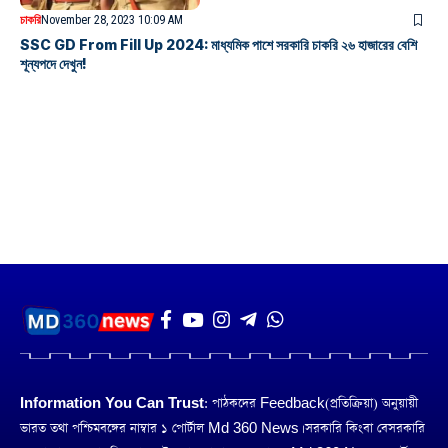
চাকরি
November 28, 2023 10:09 AM
SSC GD From Fill Up 2024: মাধ্যমিক পাশে সরকারি চাকরি ২৬ হাজারের বেশি
শূন্যপদে দেখুন!
Information You Can Trust:
পাঠকদের Feedback(প্রতিক্রিয়া) অনুয়ায়ী
ভারত তথা পশ্চিমবঙ্গের নাম্বার ১ পোর্টাল Md 360 News। সরকারি কিংবা বেসরকারি