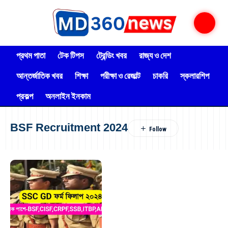
প্রথম পাতা
টেক টিপস
ট্রেন্ডিং খবর
রাজ্য ও দেশ
আন্তর্জাতিক খবর
শিক্ষা
পরীক্ষা ও রেজাল্ট
চাকরি
স্কলারশিপ
প্রকল্প
অনলাইন ইনকাম
BSF Recruitment 2024