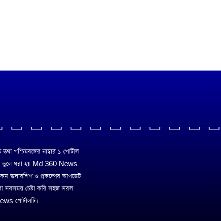
া পশ্চিমবঙ্গের নাম্বার ১ পোর্টাল
ে তুলে ধরা হয় Md 360 News
 রকম স্কলারশিপ ও প্রকল্পের আপডেট
রা সবসময় চেষ্টা করি সহজ সরল
ws পোর্টালটি।