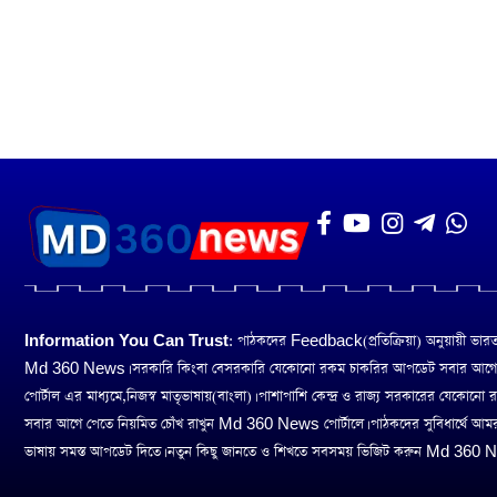
Information You Can Trust:
পাঠকদের Feedback(প্রতিক্রিয়া) অনুয়ায়ী ভারত তথ
Md 360 News। সরকারি কিংবা বেসরকারি যেকোনো রকম চাকরির আপডেট সবার আগ
পোর্টাল এর মাধ্যমে,নিজস্ব মাতৃভাষায়(বাংলা)। পাশাপাশি কেন্দ্র ও রাজ্য সরকারের যেকোনো
সবার আগে পেতে নিয়মিত চোঁখ রাখুন Md 360 News পোর্টালে। পাঠকদের সুবিধার্থে আম
ভাষায় সমস্ত আপডেট দিতে। নতুন কিছু জানতে ও শিখতে সবসময় ভিজিট করুন Md 360 Ne