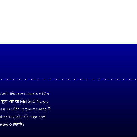
া পশ্চিমবঙ্গের নাম্বার ১ পোর্টাল
ে তুলে ধরা হয় Md 360 News
 রকম স্কলারশিপ ও প্রকল্পের আপডেট
রা সবসময় চেষ্টা করি সহজ সরল
ws পোর্টালটি।