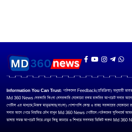
Information You Can Trust:
পাঠকদের Feedback(প্রতিক্রিয়া) অনুয়ায়ী ভারত তথ
Md 360 News। সরকারি কিংবা বেসরকারি যেকোনো রকম চাকরির আপডেট সবার আগ
পোর্টাল এর মাধ্যমে,নিজস্ব মাতৃভাষায়(বাংলা)। পাশাপাশি কেন্দ্র ও রাজ্য সরকারের যেকোনো
সবার আগে পেতে নিয়মিত চোঁখ রাখুন Md 360 News পোর্টালে। পাঠকদের সুবিধার্থে আম
ভাষায় সমস্ত আপডেট দিতে। নতুন কিছু জানতে ও শিখতে সবসময় ভিজিট করুন Md 360 Ne