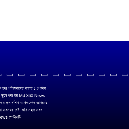
া পশ্চিমবঙ্গের নাম্বার ১ পোর্টাল
ে তুলে ধরা হয় Md 360 News
 রকম স্কলারশিপ ও প্রকল্পের আপডেট
রা সবসময় চেষ্টা করি সহজ সরল
ws পোর্টালটি।