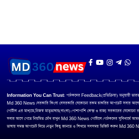
Information You Can Trust:
পাঠকদের Feedback(প্রতিক্রিয়া) অনুয়ায়ী ভারত তথ
Md 360 News। সরকারি কিংবা বেসরকারি যেকোনো রকম চাকরির আপডেট সবার আগ
পোর্টাল এর মাধ্যমে,নিজস্ব মাতৃভাষায়(বাংলা)। পাশাপাশি কেন্দ্র ও রাজ্য সরকারের যেকোনো
সবার আগে পেতে নিয়মিত চোঁখ রাখুন Md 360 News পোর্টালে। পাঠকদের সুবিধার্থে আম
ভাষায় সমস্ত আপডেট দিতে। নতুন কিছু জানতে ও শিখতে সবসময় ভিজিট করুন Md 360 Ne