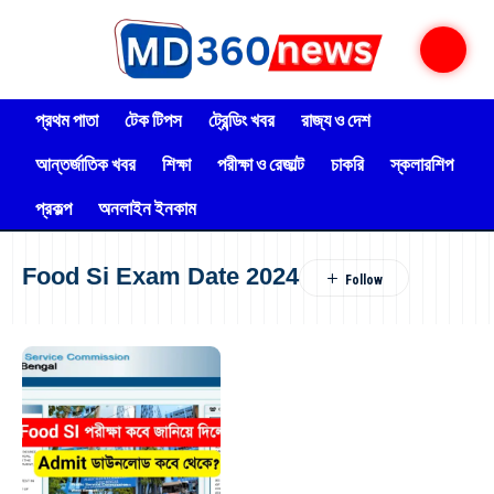
প্রথম পাতা
টেক টিপস
ট্রেন্ডিং খবর
রাজ্য ও দেশ
আন্তর্জাতিক খবর
শিক্ষা
পরীক্ষা ও রেজাল্ট
চাকরি
স্কলারশিপ
প্রকল্প
অনলাইন ইনকাম
Food Si Exam Date 2024