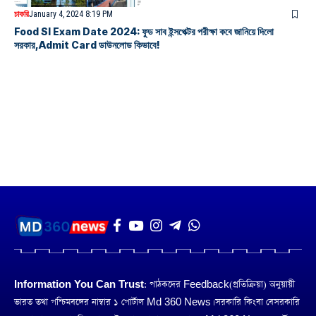
চাকরি
January 4, 2024 8:19 PM
Food SI Exam Date 2024: ফুড সাব ইন্সপেক্টর পরীক্ষা কবে জানিয়ে দিলো
সরকার,Admit Card ডাউনলোড কিভাবে!
Information You Can Trust:
পাঠকদের Feedback(প্রতিক্রিয়া) অনুয়ায়ী
ভারত তথা পশ্চিমবঙ্গের নাম্বার ১ পোর্টাল Md 360 News। সরকারি কিংবা বেসরকারি