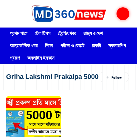
প্রথম পাতা
টেক টিপস
ট্রেন্ডিং খবর
রাজ্য ও দেশ
আন্তর্জাতিক খবর
শিক্ষা
পরীক্ষা ও রেজাল্ট
চাকরি
স্কলারশিপ
প্রকল্প
অনলাইন ইনকাম
Griha Lakshmi Prakalpa 5000