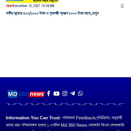
প্রকল্প
December 15, 2021 10:38 AM
লক্ষীর ভান্ডার ৫০০/১০০০ টাকা ও গৃহলক্ষ্মী প্রকল্প ৫০০০ টাকা মাসে,দেখুন
Information You Can Trust:
পাঠকদের Feedback(প্রতিক্রিয়া) অনুয়ায়ী
ভারত তথা পশ্চিমবঙ্গের নাম্বার ১ পোর্টাল Md 360 News। সরকারি কিংবা বেসরকারি