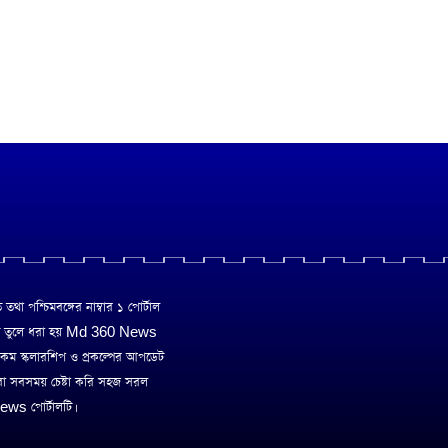
া পশ্চিমবঙ্গের নাম্বার ১ পোর্টাল
ে তুলে ধরা হয় Md 360 News
 রকম স্কলারশিপ ও প্রকল্পের আপডেট
রা সবসময় চেষ্টা করি সহজ সরল
ws পোর্টালটি।