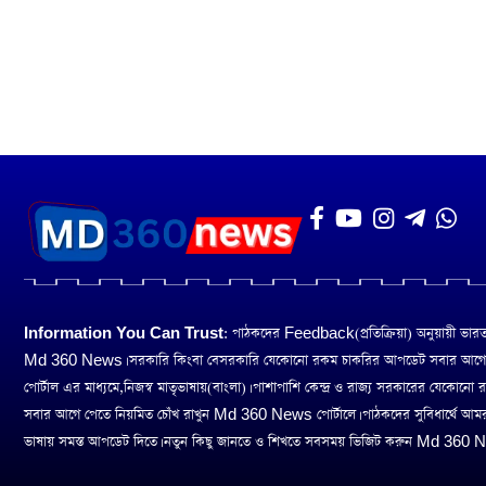
Information You Can Trust:
পাঠকদের Feedback(প্রতিক্রিয়া) অনুয়ায়ী ভারত তথ
Md 360 News। সরকারি কিংবা বেসরকারি যেকোনো রকম চাকরির আপডেট সবার আগ
পোর্টাল এর মাধ্যমে,নিজস্ব মাতৃভাষায়(বাংলা)। পাশাপাশি কেন্দ্র ও রাজ্য সরকারের যেকোনো
সবার আগে পেতে নিয়মিত চোঁখ রাখুন Md 360 News পোর্টালে। পাঠকদের সুবিধার্থে আম
ভাষায় সমস্ত আপডেট দিতে। নতুন কিছু জানতে ও শিখতে সবসময় ভিজিট করুন Md 360 Ne