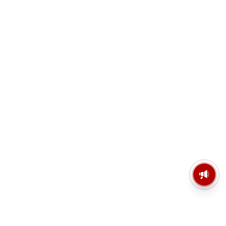
মসজিদের মাইক কেন খুলছে পুলিশ?
ডিজিপির কাছে জবাব চাইলেন নওশাদ
সিদ্দিকী; ব্যাখ্যা না মিললে আইনি পদক্ষেপের
ইঙ্গিত