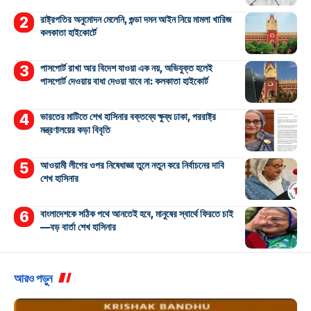
রাষ্ট্রপতির অনুমোদন মেলেনি, গুন্ডা দমন আইন নিয়ে মামলা খারিজ
কলকাতা হাইকোর্টে
পাসপোর্ট রাখা আর বিদেশ যাওয়া এক নয়, অভিযুক্ত হলেই
পাসপোর্ট দেওয়ায় বাধা দেওয়া যাবে না: কলকাতা হাইকোর্ট
ভারতের মাটিতে শেখ হাসিনার বক্তব্যে ক্ষুব্ধ ঢাকা, পররাষ্ট্র
মন্ত্রণালয়ের কড়া বিবৃতি
আওয়ামী লীগের ওপর নিষেধাজ্ঞা তুলে নতুন করে নির্বাচনের দাবি
শেখ হাসিনার
বাংলাদেশকে সঠিক পথে আনতেই হবে, মানুষের স্বার্থে ফিরতে চাই
—বড় বার্তা শেখ হাসিনার
আরও পড়ুন