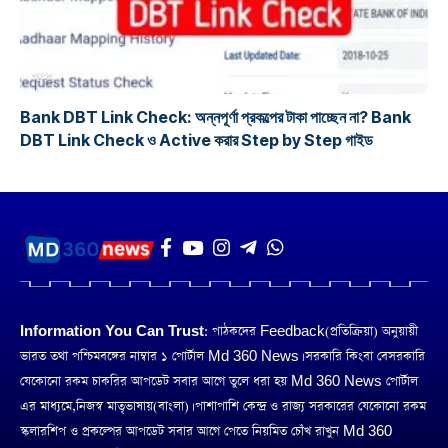
প্রকল্প
Bank DBT Link Check: অন্নপূর্ণা প্রকল্পের টাকা পাচ্ছেন না? Bank
DBT Link Check ও Active করার Step by Step গাইড
Information You Can Trust:
পাঠকদের Feedback(প্রতিক্রিয়া) অনুয়ায়ী
ভারত তথা পশ্চিমবঙ্গের নাম্বার ১ পোর্টাল Md 360 News। সরকারি কিংবা বেসরকারি
যেকোনো রকম চাকরির আপডেট সবার আগে তুলে ধরা হয় Md 360 News পোর্টাল
এর মাধ্যমে,নিজস্ব মাতৃভাষায়(বাংলা)। পাশাপাশি কেন্দ্র ও রাজ্য সরকারের যেকোনো রকম
স্কলারশিপ ও প্রকল্পের আপডেট সবার আগে পেতে নিয়মিত চোঁখ রাখুন Md 360