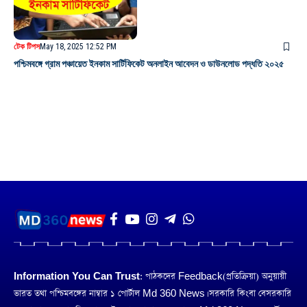
টেক টিপস
May 18, 2025 12:52 PM
পশ্চিমবঙ্গে গ্রাম পঞ্চায়েত ইনকাম সার্টিফিকেট অনলাইন আবেদন ও ডাউনলোড পদ্ধতি ২০২৫
Information You Can Trust:
পাঠকদের Feedback(প্রতিক্রিয়া) অনুয়ায়ী
ভারত তথা পশ্চিমবঙ্গের নাম্বার ১ পোর্টাল Md 360 News। সরকারি কিংবা বেসরকারি