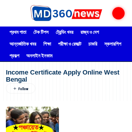
প্রথম পাতা
টেক টিপস
ট্রেন্ডিং খবর
রাজ্য ও দেশ
আন্তর্জাতিক খবর
শিক্ষা
পরীক্ষা ও রেজাল্ট
চাকরি
স্কলারশিপ
প্রকল্প
অনলাইন ইনকাম
Income Certificate Apply Online West
Bengal