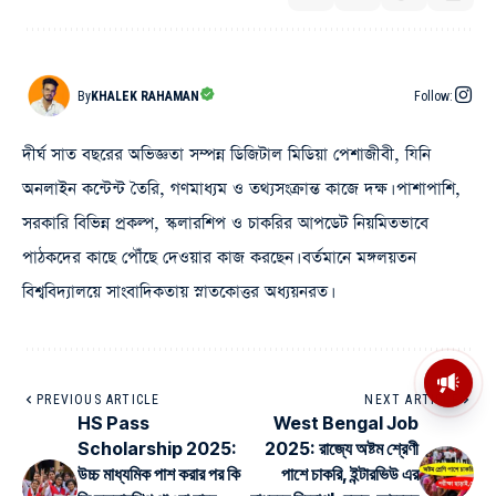
By
KHALEK RAHAMAN
Follow:
দীর্ঘ সাত বছরের অভিজ্ঞতা সম্পন্ন ডিজিটাল মিডিয়া পেশাজীবী, যিনি
অনলাইন কন্টেন্ট তৈরি, গণমাধ্যম ও তথ্যসংক্রান্ত কাজে দক্ষ। পাশাপাশি,
সরকারি বিভিন্ন প্রকল্প, স্কলারশিপ ও চাকরির আপডেট নিয়মিতভাবে
পাঠকদের কাছে পৌঁছে দেওয়ার কাজ করছেন। বর্তমানে মঙ্গলয়তন
বিশ্ববিদ্যালয়ে সাংবাদিকতায় স্নাতকোত্তর অধ্যয়নরত।
মসজিদের মাইক কেন খুলছে পুলিশ?
ডিজিপির কাছে জবাব চাইলেন নওশাদ
PREVIOUS ARTICLE
NEXT ARTICLE
সিদ্দিকী; ব্যাখ্যা না মিললে আইনি পদক্ষেপের
HS Pass
West Bengal Job
ইঙ্গিত
Scholarship 2025:
2025: রাজ্যে অষ্টম শ্রেণী
উচ্চ মাধ্যমিক পাশ করার পর কি
পাশে চাকরি, ইন্টারভিউ এর