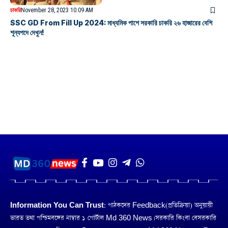
চাকরি
November 28, 2023 10:09 AM
SSC GD From Fill Up 2024: মাধ্যমিক পাশে সরকারি চাকরি ২৬ হাজারের বেশি
শূন্যপদে দেখুন!
Information You Can Trust:
পাঠকদের Feedback(প্রতিক্রিয়া) অনুয়ায়ী
ভারত তথা পশ্চিমবঙ্গের নাম্বার ১ পোর্টাল Md 360 News। সরকারি কিংবা বেসরকারি