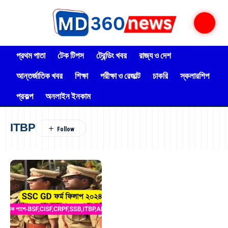
প্রথম পাতা
টেক টিপস
ট্রেন্ডিং খবর
রাজ্য ও দেশ
আন্তর্জাতিক খবর
শিক্ষা
পরীক্ষা ও রেজাল্ট
চাকরি
স্কলারশিপ
প্রকল্প
অনলাইন ইনকাম
ITBP