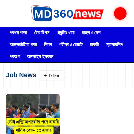
প্রথম পাতা
টেক টিপস
ট্রেন্ডিং খবর
রাজ্য ও দেশ
আন্তর্জাতিক খবর
শিক্ষা
পরীক্ষা ও রেজাল্ট
চাকরি
স্কলারশিপ
প্রকল্প
অনলাইন ইনকাম
Job News