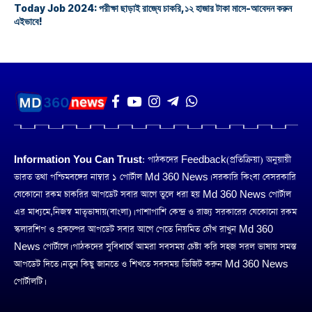
Today Job 2024: পরীক্ষা ছাড়াই রাজ্যে চাকরি,১২ হাজার টাকা মাসে-আবেদন করুন
এইভাবে!
Information You Can Trust:
পাঠকদের Feedback(প্রতিক্রিয়া) অনুয়ায়ী
ভারত তথা পশ্চিমবঙ্গের নাম্বার ১ পোর্টাল Md 360 News। সরকারি কিংবা বেসরকারি
যেকোনো রকম চাকরির আপডেট সবার আগে তুলে ধরা হয় Md 360 News পোর্টাল
এর মাধ্যমে,নিজস্ব মাতৃভাষায়(বাংলা)। পাশাপাশি কেন্দ্র ও রাজ্য সরকারের যেকোনো রকম
স্কলারশিপ ও প্রকল্পের আপডেট সবার আগে পেতে নিয়মিত চোঁখ রাখুন Md 360
News পোর্টালে। পাঠকদের সুবিধার্থে আমরা সবসময় চেষ্টা করি সহজ সরল ভাষায় সমস্ত
আপডেট দিতে। নতুন কিছু জানতে ও শিখতে সবসময় ভিজিট করুন Md 360 News
পোর্টালটি।