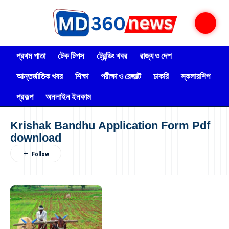
প্রথম পাতা
টেক টিপস
ট্রেন্ডিং খবর
রাজ্য ও দেশ
আন্তর্জাতিক খবর
শিক্ষা
পরীক্ষা ও রেজাল্ট
চাকরি
স্কলারশিপ
প্রকল্প
অনলাইন ইনকাম
Krishak Bandhu Application Form Pdf
download