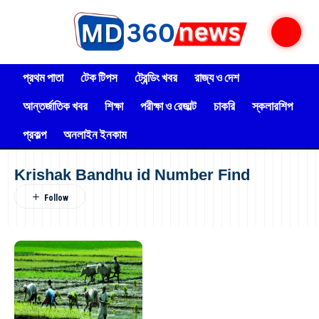
প্রথম পাতা
টেক টিপস
ট্রেন্ডিং খবর
রাজ্য ও দেশ
আন্তর্জাতিক খবর
শিক্ষা
পরীক্ষা ও রেজাল্ট
চাকরি
স্কলারশিপ
প্রকল্প
অনলাইন ইনকাম
Krishak Bandhu id Number Find