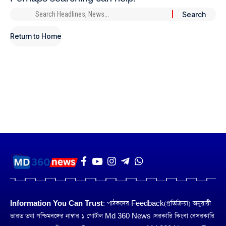
Return to Home
Information You Can Trust:
পাঠকদের Feedback(প্রতিক্রিয়া) অনুয়ায়ী
ভারত তথা পশ্চিমবঙ্গের নাম্বার ১ পোর্টাল Md 360 News। সরকারি কিংবা বেসরকারি