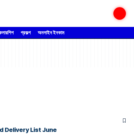
্কলারশিপ
প্রকল্প
অনলাইন ইনকাম
 Food Delivery List June