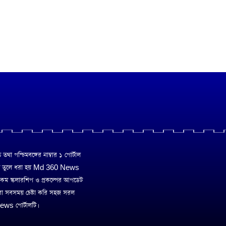
া পশ্চিমবঙ্গের নাম্বার ১ পোর্টাল
ে তুলে ধরা হয় Md 360 News
 রকম স্কলারশিপ ও প্রকল্পের আপডেট
রা সবসময় চেষ্টা করি সহজ সরল
ws পোর্টালটি।