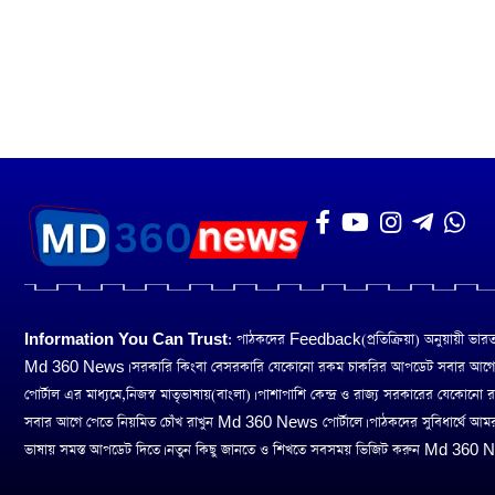
Information You Can Trust:
পাঠকদের Feedback(প্রতিক্রিয়া) অনুয়ায়ী ভারত তথ
Md 360 News। সরকারি কিংবা বেসরকারি যেকোনো রকম চাকরির আপডেট সবার আগ
পোর্টাল এর মাধ্যমে,নিজস্ব মাতৃভাষায়(বাংলা)। পাশাপাশি কেন্দ্র ও রাজ্য সরকারের যেকোনো
সবার আগে পেতে নিয়মিত চোঁখ রাখুন Md 360 News পোর্টালে। পাঠকদের সুবিধার্থে আম
ভাষায় সমস্ত আপডেট দিতে। নতুন কিছু জানতে ও শিখতে সবসময় ভিজিট করুন Md 360 Ne