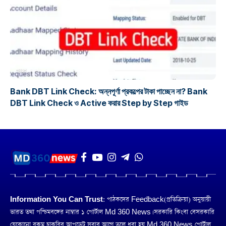
প্রকল্প
Bank DBT Link Check: অন্নপূর্ণা প্রকল্পের টাকা পাচ্ছেন না? Bank
DBT Link Check ও Active করার Step by Step গাইড
Information You Can Trust:
পাঠকদের Feedback(প্রতিক্রিয়া) অনুয়ায়ী
ভারত তথা পশ্চিমবঙ্গের নাম্বার ১ পোর্টাল Md 360 News। সরকারি কিংবা বেসরকারি
যেকোনো রকম চাকরির আপডেট সবার আগে তুলে ধরা হয় Md 360 News পোর্টাল