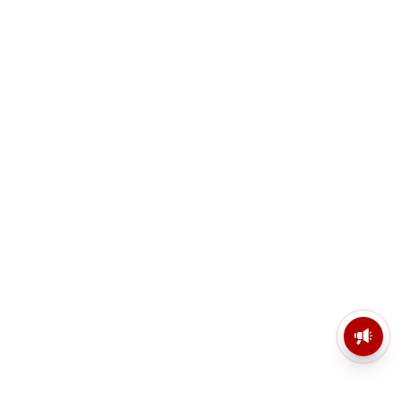
মসজিদের মাইক কেন খুলছে পুলিশ?
ডিজিপির কাছে জবাব চাইলেন নওশাদ
সিদ্দিকী; ব্যাখ্যা না মিললে আইনি পদক্ষেপের
ইঙ্গিত