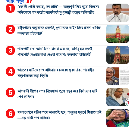
আরও পড়ুন
‘কে কী পোস্ট করছে, সব জানি’— অন্নপূর্ণা নিয়ে ভুয়ো রিলসের
অভিযোগে নাম করেই সতর্কবার্তা মুখ্যমন্ত্রী শুভেন্দু অধিকারীর
রাষ্ট্রপতির অনুমোদন মেলেনি, গুন্ডা দমন আইন নিয়ে মামলা খারিজ
কলকাতা হাইকোর্টে
পাসপোর্ট রাখা আর বিদেশ যাওয়া এক নয়, অভিযুক্ত হলেই
পাসপোর্ট দেওয়ায় বাধা দেওয়া যাবে না: কলকাতা হাইকোর্ট
ভারতের মাটিতে শেখ হাসিনার বক্তব্যে ক্ষুব্ধ ঢাকা, পররাষ্ট্র
মন্ত্রণালয়ের কড়া বিবৃতি
আওয়ামী লীগের ওপর নিষেধাজ্ঞা তুলে নতুন করে নির্বাচনের দাবি
শেখ হাসিনার
বাংলাদেশকে সঠিক পথে আনতেই হবে, মানুষের স্বার্থে ফিরতে চাই
—বড় বার্তা শেখ হাসিনার