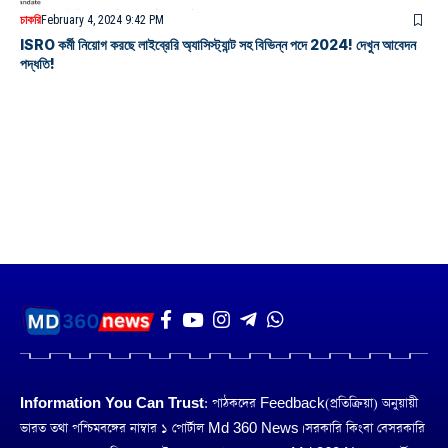
চাকরি
February 4, 2024 9:42 PM
ISRO কর্মী নিয়োগ করছে লাইব্রেরি অ্যাসিস্ট্যান্ট সহ বিভিন্ন পদে 2024! দেখুন আবেদন
পদ্ধতি!
Information You Can Trust:
পাঠকদের Feedback(প্রতিক্রিয়া) অনুয়ায়ী
ভারত তথা পশ্চিমবঙ্গের নাম্বার ১ পোর্টাল Md 360 News। সরকারি কিংবা বেসরকারি