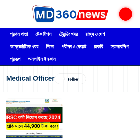
প্রথম পাতা
টেক টিপস
ট্রেন্ডিং খবর
রাজ্য ও দেশ
আন্তর্জাতিক খবর
শিক্ষা
পরীক্ষা ও রেজাল্ট
চাকরি
স্কলারশিপ
প্রকল্প
অনলাইন ইনকাম
Medical Officer