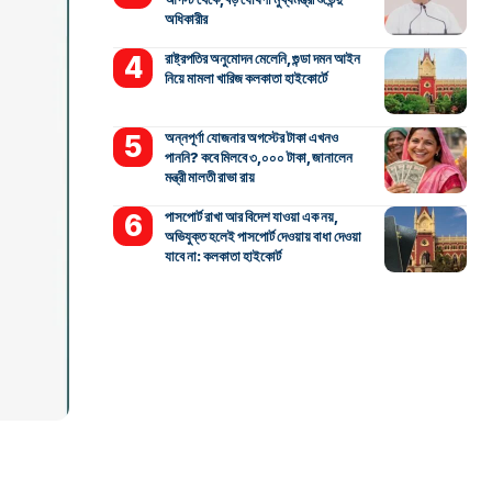
অধিকারীর
রাষ্ট্রপতির অনুমোদন মেলেনি, গুন্ডা দমন আইন
নিয়ে মামলা খারিজ কলকাতা হাইকোর্টে
অন্নপূর্ণা যোজনার অগস্টের টাকা এখনও
পাননি? কবে মিলবে ৩,০০০ টাকা, জানালেন
মন্ত্রী মালতী রাভা রায়
পাসপোর্ট রাখা আর বিদেশ যাওয়া এক নয়,
অভিযুক্ত হলেই পাসপোর্ট দেওয়ায় বাধা দেওয়া
যাবে না: কলকাতা হাইকোর্ট