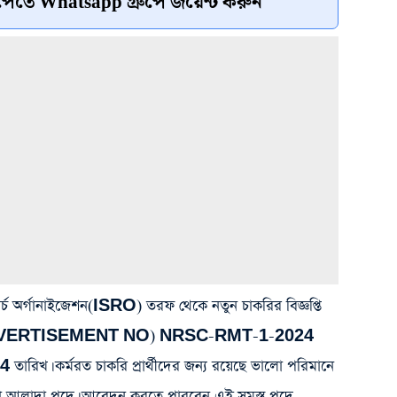
েতে Whatsapp গ্রুপে জয়েন্ট করুন
ার্চ অর্গানাইজেশন(ISRO) তরফ থেকে নতুন চাকরির বিজ্ঞপ্তি
াম্বার (ADVERTISEMENT NO) NRSC-RMT-1-2024
ারিখ। কর্মরত চাকরি প্রার্থীদের জন্য রয়েছে ভালো পরিমানে
া আলাদা পদে। আবেদন করতে পারবেন এই সমস্ত পদে