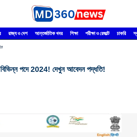
র
রাজ্য ও দেশ
আন্তর্জাতিক খবর
শিক্ষা
পরীক্ষা ও রেজাল্ট
চাকরি
স
তি!
সহ বিভিন্ন পদে 2024! দেখুন আবেদন পদ্ধতি!