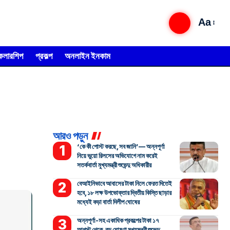
Aa
্কলারশিপ
প্রকল্প
অনলাইন ইনকাম
আরও পড়ুন
‘কে কী পোস্ট করছে, সব জানি’— অন্নপূর্ণা
নিয়ে ভুয়ো রিলসের অভিযোগে নাম করেই
সতর্কবার্তা মুখ্যমন্ত্রী শুভেন্দু অধিকারীর
বেআইনিভাবে আবাসের টাকা নিলে ফেরত দিতেই
হবে, ১৮ লক্ষ উপভোক্তার দ্বিতীয় কিস্তি ছাড়ার
মধ্যেই কড়া বার্তা দিলীপ ঘোষের
অন্নপূর্ণা-সহ একাধিক প্রকল্পের টাকা ১৭
আগস্ট থেকে, বড় ঘোষণা মুখ্যমন্ত্রী শুভেন্দু