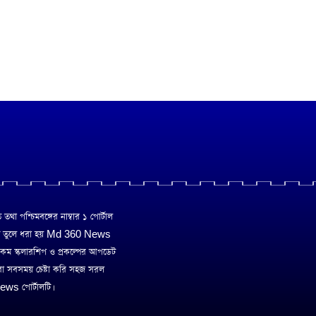
া পশ্চিমবঙ্গের নাম্বার ১ পোর্টাল
ে তুলে ধরা হয় Md 360 News
 রকম স্কলারশিপ ও প্রকল্পের আপডেট
রা সবসময় চেষ্টা করি সহজ সরল
ws পোর্টালটি।