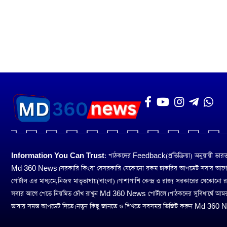
Information You Can Trust:
পাঠকদের Feedback(প্রতিক্রিয়া) অনুয়ায়ী ভারত তথ
Md 360 News। সরকারি কিংবা বেসরকারি যেকোনো রকম চাকরির আপডেট সবার আগ
পোর্টাল এর মাধ্যমে,নিজস্ব মাতৃভাষায়(বাংলা)। পাশাপাশি কেন্দ্র ও রাজ্য সরকারের যেকোনো
সবার আগে পেতে নিয়মিত চোঁখ রাখুন Md 360 News পোর্টালে। পাঠকদের সুবিধার্থে আম
ভাষায় সমস্ত আপডেট দিতে। নতুন কিছু জানতে ও শিখতে সবসময় ভিজিট করুন Md 360 Ne