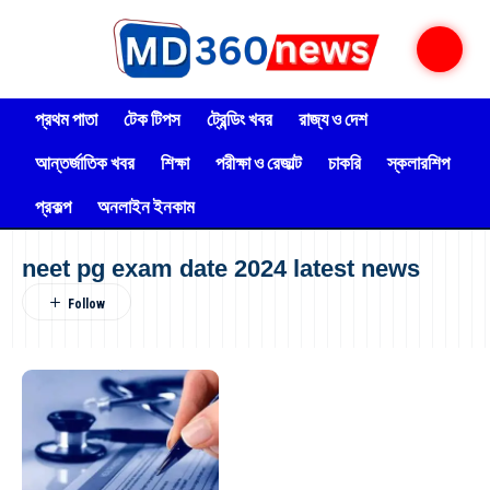
প্রথম পাতা
টেক টিপস
ট্রেন্ডিং খবর
রাজ্য ও দেশ
আন্তর্জাতিক খবর
শিক্ষা
পরীক্ষা ও রেজাল্ট
চাকরি
স্কলারশিপ
প্রকল্প
অনলাইন ইনকাম
neet pg exam date 2024 latest news