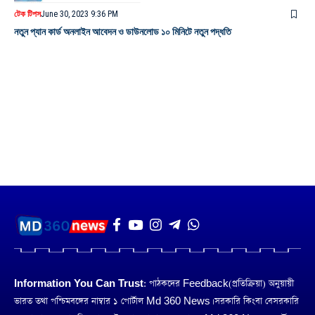
টেক টিপস
June 30, 2023 9:36 PM
নতুন প্যান কার্ড অনলাইন আবেদন ও ডাউনলোড ১০ মিনিটে নতুন পদ্ধতি
Information You Can Trust:
পাঠকদের Feedback(প্রতিক্রিয়া) অনুয়ায়ী
ভারত তথা পশ্চিমবঙ্গের নাম্বার ১ পোর্টাল Md 360 News। সরকারি কিংবা বেসরকারি