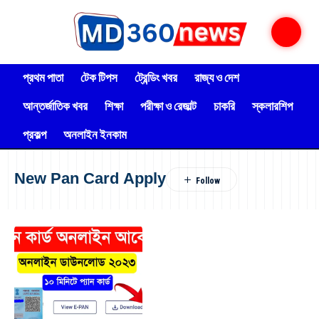
প্রথম পাতা
টেক টিপস
ট্রেন্ডিং খবর
রাজ্য ও দেশ
আন্তর্জাতিক খবর
শিক্ষা
পরীক্ষা ও রেজাল্ট
চাকরি
স্কলারশিপ
প্রকল্প
অনলাইন ইনকাম
New Pan Card Apply