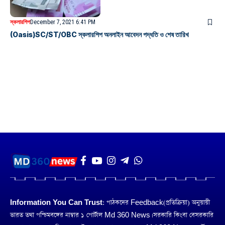
স্কলারশিপ
December 7, 2021 6:41 PM
(Oasis)SC/ST/OBC স্কলারশিপ অনলাইন আবেদন পদ্ধতি ও শেষ তারিখ
Information You Can Trust:
পাঠকদের Feedback(প্রতিক্রিয়া) অনুয়ায়ী
ভারত তথা পশ্চিমবঙ্গের নাম্বার ১ পোর্টাল Md 360 News। সরকারি কিংবা বেসরকারি