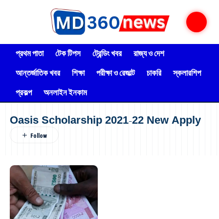
প্রথম পাতা
টেক টিপস
ট্রেন্ডিং খবর
রাজ্য ও দেশ
আন্তর্জাতিক খবর
শিক্ষা
পরীক্ষা ও রেজাল্ট
চাকরি
স্কলারশিপ
প্রকল্প
অনলাইন ইনকাম
Oasis Scholarship 2021-22 New Apply