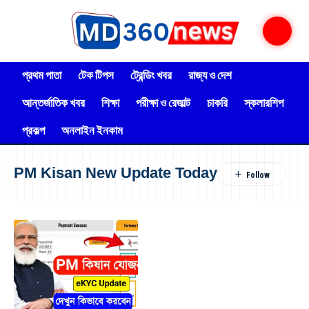
প্রথম পাতা
টেক টিপস
ট্রেন্ডিং খবর
রাজ্য ও দেশ
আন্তর্জাতিক খবর
শিক্ষা
পরীক্ষা ও রেজাল্ট
চাকরি
স্কলারশিপ
প্রকল্প
অনলাইন ইনকাম
PM Kisan New Update Today