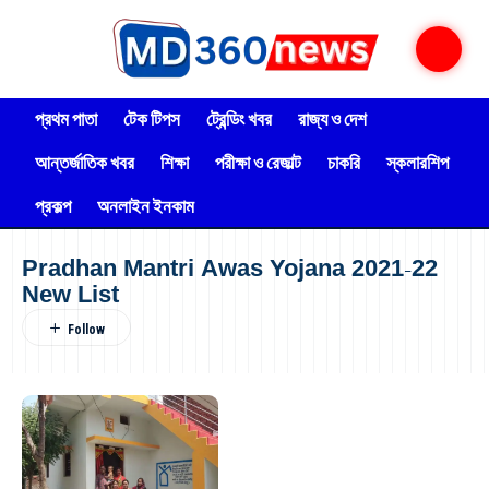
প্রথম পাতা
টেক টিপস
ট্রেন্ডিং খবর
রাজ্য ও দেশ
আন্তর্জাতিক খবর
শিক্ষা
পরীক্ষা ও রেজাল্ট
চাকরি
স্কলারশিপ
প্রকল্প
অনলাইন ইনকাম
Pradhan Mantri Awas Yojana 2021-22
New List