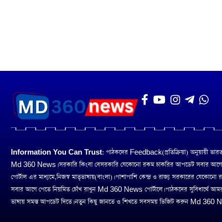
Information You Can Trust:
পাঠকদের Feedback(প্রতিক্রিয়া) অনুয়ায়ী ভারত তথ
Md 360 News। সরকারি কিংবা বেসরকারি যেকোনো রকম চাকরির আপডেট সবার আগ
পোর্টাল এর মাধ্যমে,নিজস্ব মাতৃভাষায়(বাংলা)। পাশাপাশি কেন্দ্র ও রাজ্য সরকারের যেকোনো
সবার আগে পেতে নিয়মিত চোঁখ রাখুন Md 360 News পোর্টালে। পাঠকদের সুবিধার্থে আম
ভাষায় সমস্ত আপডেট দিতে। নতুন কিছু জানতে ও শিখতে সবসময় ভিজিট করুন Md 360 Ne