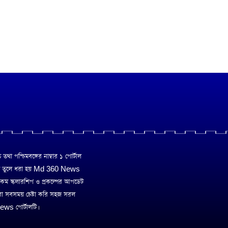
া পশ্চিমবঙ্গের নাম্বার ১ পোর্টাল
ে তুলে ধরা হয় Md 360 News
 রকম স্কলারশিপ ও প্রকল্পের আপডেট
রা সবসময় চেষ্টা করি সহজ সরল
ws পোর্টালটি।