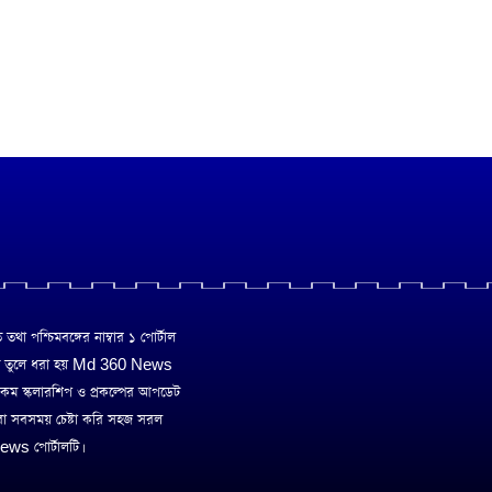
া পশ্চিমবঙ্গের নাম্বার ১ পোর্টাল
ে তুলে ধরা হয় Md 360 News
 রকম স্কলারশিপ ও প্রকল্পের আপডেট
রা সবসময় চেষ্টা করি সহজ সরল
ws পোর্টালটি।