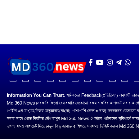
Information You Can Trust:
পাঠকদের Feedback(প্রতিক্রিয়া) অনুয়ায়ী ভারত তথ
Md 360 News। সরকারি কিংবা বেসরকারি যেকোনো রকম চাকরির আপডেট সবার আগ
পোর্টাল এর মাধ্যমে,নিজস্ব মাতৃভাষায়(বাংলা)। পাশাপাশি কেন্দ্র ও রাজ্য সরকারের যেকোনো
সবার আগে পেতে নিয়মিত চোঁখ রাখুন Md 360 News পোর্টালে। পাঠকদের সুবিধার্থে আম
ভাষায় সমস্ত আপডেট দিতে। নতুন কিছু জানতে ও শিখতে সবসময় ভিজিট করুন Md 360 Ne