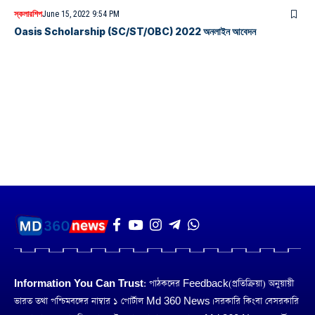
স্কলারশিপ
June 15, 2022 9:54 PM
Oasis Scholarship (SC/ST/OBC) 2022 অনলাইন আবেদন
Information You Can Trust:
পাঠকদের Feedback(প্রতিক্রিয়া) অনুয়ায়ী
ভারত তথা পশ্চিমবঙ্গের নাম্বার ১ পোর্টাল Md 360 News। সরকারি কিংবা বেসরকারি