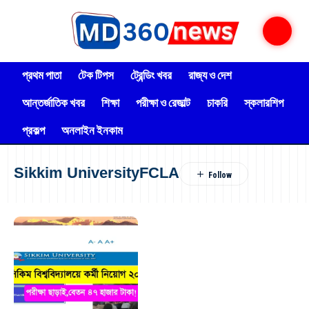
প্রথম পাতা
টেক টিপস
ট্রেন্ডিং খবর
রাজ্য ও দেশ
আন্তর্জাতিক খবর
শিক্ষা
পরীক্ষা ও রেজাল্ট
চাকরি
স্কলারশিপ
প্রকল্প
অনলাইন ইনকাম
Sikkim UniversityFCLA