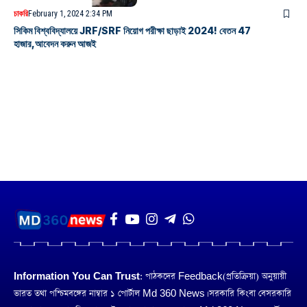
চাকরি
February 1, 2024 2:34 PM
সিকিম বিশ্ববিদ্যালয়ে JRF/SRF নিয়োগ পরীক্ষা ছাড়াই 2024! বেতন 47
হাজার,আবেদন করুন আজই
Information You Can Trust:
পাঠকদের Feedback(প্রতিক্রিয়া) অনুয়ায়ী
ভারত তথা পশ্চিমবঙ্গের নাম্বার ১ পোর্টাল Md 360 News। সরকারি কিংবা বেসরকারি