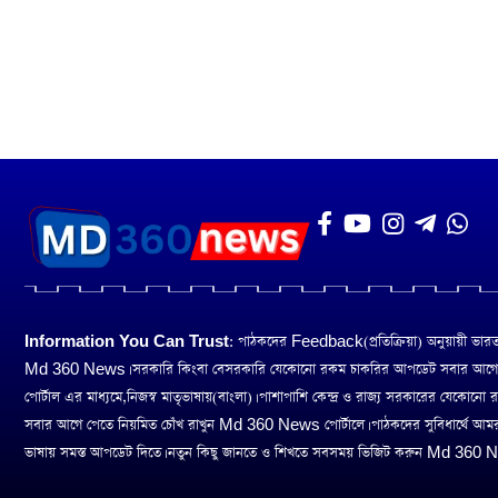
Information You Can Trust:
পাঠকদের Feedback(প্রতিক্রিয়া) অনুয়ায়ী ভারত তথ
Md 360 News। সরকারি কিংবা বেসরকারি যেকোনো রকম চাকরির আপডেট সবার আগ
পোর্টাল এর মাধ্যমে,নিজস্ব মাতৃভাষায়(বাংলা)। পাশাপাশি কেন্দ্র ও রাজ্য সরকারের যেকোনো
সবার আগে পেতে নিয়মিত চোঁখ রাখুন Md 360 News পোর্টালে। পাঠকদের সুবিধার্থে আম
ভাষায় সমস্ত আপডেট দিতে। নতুন কিছু জানতে ও শিখতে সবসময় ভিজিট করুন Md 360 Ne