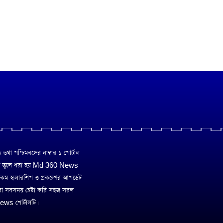
া পশ্চিমবঙ্গের নাম্বার ১ পোর্টাল
ে তুলে ধরা হয় Md 360 News
 রকম স্কলারশিপ ও প্রকল্পের আপডেট
রা সবসময় চেষ্টা করি সহজ সরল
ws পোর্টালটি।