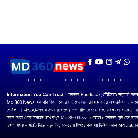
Information You Can Trust:
পাঠকদের Feedback(প্রতিক্রিয়া) অনুয়ায়ী ভারত তথ
Md 360 News। সরকারি কিংবা বেসরকারি যেকোনো রকম চাকরির আপডেট সবার আগ
পোর্টাল এর মাধ্যমে,নিজস্ব মাতৃভাষায়(বাংলা)। পাশাপাশি কেন্দ্র ও রাজ্য সরকারের যেকোনো
সবার আগে পেতে নিয়মিত চোঁখ রাখুন Md 360 News পোর্টালে। পাঠকদের সুবিধার্থে আম
ভাষায় সমস্ত আপডেট দিতে। নতুন কিছু জানতে ও শিখতে সবসময় ভিজিট করুন Md 360 Ne