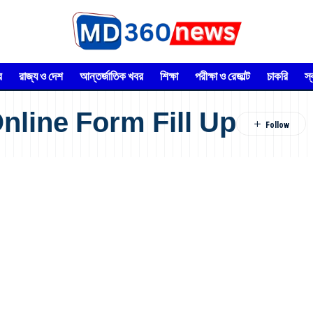
র
রাজ্য ও দেশ
আন্তর্জাতিক খবর
শিক্ষা
পরীক্ষা ও রেজাল্ট
চাকরি
স
nline Form Fill Up