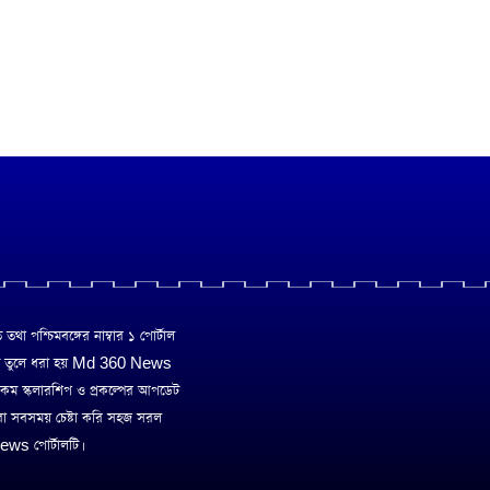
া পশ্চিমবঙ্গের নাম্বার ১ পোর্টাল
ে তুলে ধরা হয় Md 360 News
 রকম স্কলারশিপ ও প্রকল্পের আপডেট
রা সবসময় চেষ্টা করি সহজ সরল
ws পোর্টালটি।