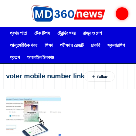
প্রথম পাতা
টেক টিপস
ট্রেন্ডিং খবর
রাজ্য ও দেশ
আন্তর্জাতিক খবর
শিক্ষা
পরীক্ষা ও রেজাল্ট
চাকরি
স্কলারশিপ
প্রকল্প
অনলাইন ইনকাম
voter mobile number link