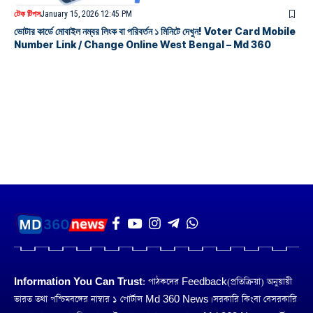
টেক টিপস
January 15, 2026 12:45 PM
ভোটার কার্ডে মোবাইল নম্বর লিংক বা পরিবর্তন ১ মিনিটে দেখুন! Voter Card Mobile
Number Link / Change Online West Bengal – Md 360
Information You Can Trust:
পাঠকদের Feedback(প্রতিক্রিয়া) অনুয়ায়ী
ভারত তথা পশ্চিমবঙ্গের নাম্বার ১ পোর্টাল Md 360 News। সরকারি কিংবা বেসরকারি