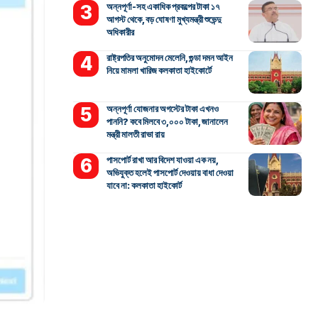
অন্নপূর্ণা-সহ একাধিক প্রকল্পের টাকা ১৭
আগস্ট থেকে, বড় ঘোষণা মুখ্যমন্ত্রী শুভেন্দু
অধিকারীর
রাষ্ট্রপতির অনুমোদন মেলেনি, গুন্ডা দমন আইন
নিয়ে মামলা খারিজ কলকাতা হাইকোর্টে
অন্নপূর্ণা যোজনার অগস্টের টাকা এখনও
পাননি? কবে মিলবে ৩,০০০ টাকা, জানালেন
মন্ত্রী মালতী রাভা রায়
পাসপোর্ট রাখা আর বিদেশ যাওয়া এক নয়,
অভিযুক্ত হলেই পাসপোর্ট দেওয়ায় বাধা দেওয়া
যাবে না: কলকাতা হাইকোর্ট