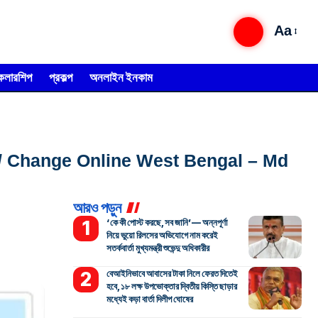
Aa
্কলারশিপ
প্রকল্প
অনলাইন ইনকাম
r Link / Change Online West Bengal – Md
আরও পড়ুন
‘কে কী পোস্ট করছে, সব জানি’— অন্নপূর্ণা
নিয়ে ভুয়ো রিলসের অভিযোগে নাম করেই
সতর্কবার্তা মুখ্যমন্ত্রী শুভেন্দু অধিকারীর
বেআইনিভাবে আবাসের টাকা নিলে ফেরত দিতেই
হবে, ১৮ লক্ষ উপভোক্তার দ্বিতীয় কিস্তি ছাড়ার
মধ্যেই কড়া বার্তা দিলীপ ঘোষের