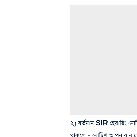
২) বর্তমান SIR হেয়ারিং নোট
থাকলে – নোটিশ আপনার নামে