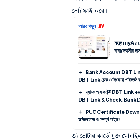
ভেরিফাই করে।
আরও পড়ুন
নতুন myAadhaa
বাবা/স্বামীর 
Bank Account DBT Link Ch
DBT Link চেক ও লিংক বা পরিবর্তন করা
ব্যাংক অ্যাকাউন্ট DBT Link 
DBT Link & Check. Bank D
PUC Certificate Download
ডাউনলোড ও সম্পূর্ণ গাইড!
৩) ভোটার কার্ডে যুক্ত মোবাই