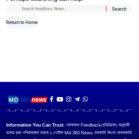
Return to Home
Information You Can Trust:
পাঠকদের Feedback(প্রতিক্রিয়া) অনুয়ায়ী
ভারত তথা পশ্চিমবঙ্গের নাম্বার ১ পোর্টাল Md 360 News। সরকারি কিংবা বেসরকারি