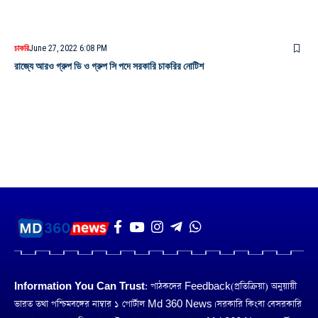
চাকরি
June 27, 2022 6:08 PM
রাজ্যে আরও গ্রুপ ডি ও গ্রুপ সি পদে সরকারি চাকরির নোটিশ
Information You Can Trust:
পাঠকদের Feedback(প্রতিক্রিয়া) অনুয়ায়ী
ভারত তথা পশ্চিমবঙ্গের নাম্বার ১ পোর্টাল Md 360 News। সরকারি কিংবা বেসরকারি