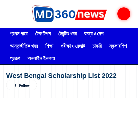
প্রথম পাতা
টেক টিপস
ট্রেন্ডিং খবর
রাজ্য ও দেশ
আন্তর্জাতিক খবর
শিক্ষা
পরীক্ষা ও রেজাল্ট
চাকরি
স্কলারশিপ
প্রকল্প
অনলাইন ইনকাম
West Bengal Scholarship List 2022