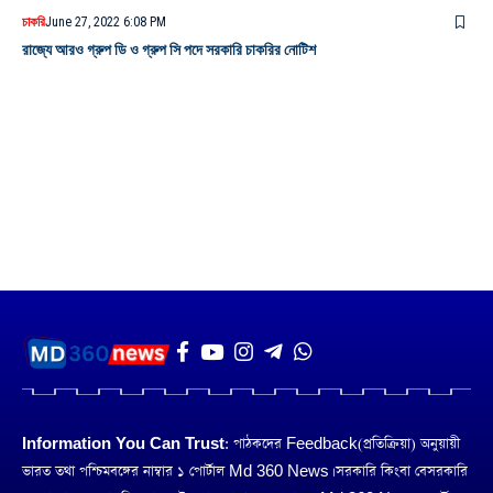
চাকরি
June 27, 2022 6:08 PM
রাজ্যে আরও গ্রুপ ডি ও গ্রুপ সি পদে সরকারি চাকরির নোটিশ
Information You Can Trust:
পাঠকদের Feedback(প্রতিক্রিয়া) অনুয়ায়ী
ভারত তথা পশ্চিমবঙ্গের নাম্বার ১ পোর্টাল Md 360 News। সরকারি কিংবা বেসরকারি