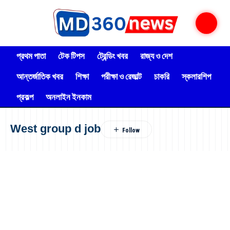
প্রথম পাতা
টেক টিপস
ট্রেন্ডিং খবর
রাজ্য ও দেশ
আন্তর্জাতিক খবর
শিক্ষা
পরীক্ষা ও রেজাল্ট
চাকরি
স্কলারশিপ
প্রকল্প
অনলাইন ইনকাম
West group d job